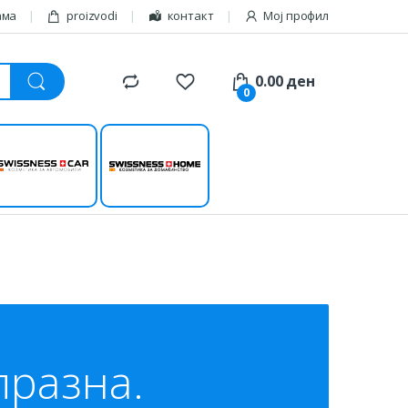
ама
proizvodi
контакт
Мој профил
0.00
ден
0
Свисснесс
Свисснесс
ауто
кући
празна
.