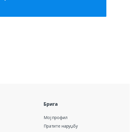
Брига
Мој профил
Пратите наруџбу