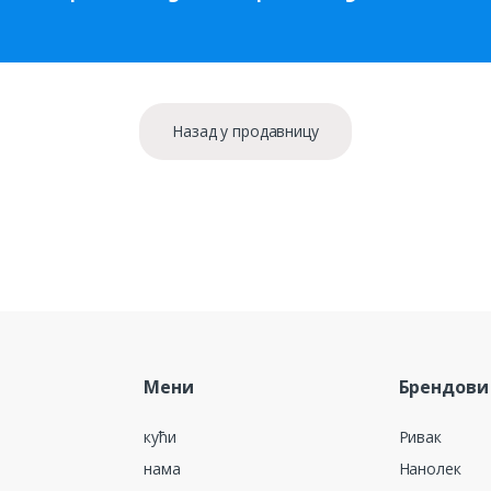
Назад у продавницу
Мени
Брендови
кући
Ривак
нама
Нанолек