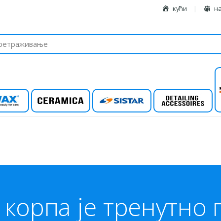
кући
н
вак
керамика
систар
Детаилинг
корпа је тренутно 