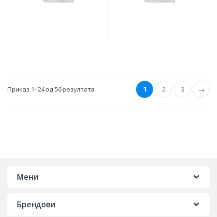
1
Приказ 1–24 од 56 резултата
2
3
→
Мени
Брендови