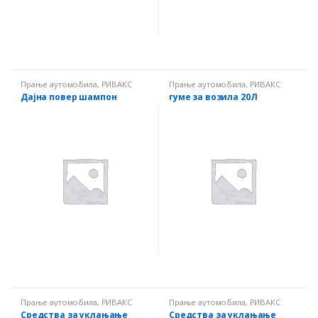
Прање аутомобила
,
РИВАКС
Прање аутомобила
,
РИВАКС
Дајна повер шампон
гуме за возила 20Л
Прање аутомобила
,
РИВАКС
Прање аутомобила
,
РИВАКС
Средства за уклањање
Средства за уклањање