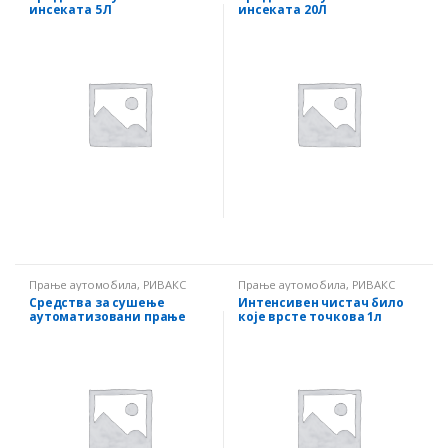
инсеката 5Л
инсеката 20Л
Прање аутомобила
,
РИВАКС
Прање аутомобила
,
РИВАКС
Средства за сушење
Интенсивен чистач било
аутоматизовани прање
које врсте точкова 1л
20Л