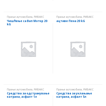
Прање аутомобила
,
РИВАКС
Прање аутомобила
,
РИВАКС
Чишћење са Вап Мотор 20
ацтиве Пена 20 kG
kG
Прање аутомобила
,
РИВАКС
Прање аутомобила
,
РИВАКС
Средства за одстранување
Средства за уклањање
катрана, асфалт 1л
катрана, асфалт 5л