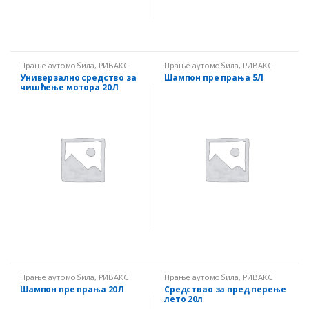
Прање аутомобила
,
РИВАКС
Прање аутомобила
,
РИВАКС
Универзално средство за
Шампон пре прања 5Л
чишћење мотора 20Л
Прање аутомобила
,
РИВАКС
Прање аутомобила
,
РИВАКС
Шампон пре прања 20Л
Средствао за пред перење
лето 20л