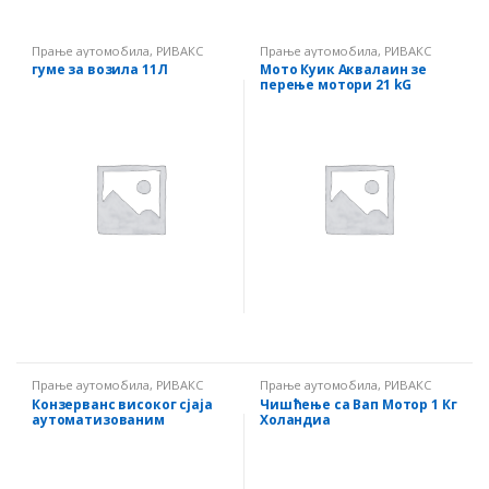
Прање аутомобила
,
РИВАКС
Прање аутомобила
,
РИВАКС
гуме за возила 11Л
Мото Куик Аквалаин зе
перење мотори 21 kG
Прање аутомобила
,
РИВАКС
Прање аутомобила
,
РИВАКС
Конзерванс високог сјаја
Чишћење са Вап Мотор 1 Кг
аутоматизованим
Холандиа
перионицама 20 kG