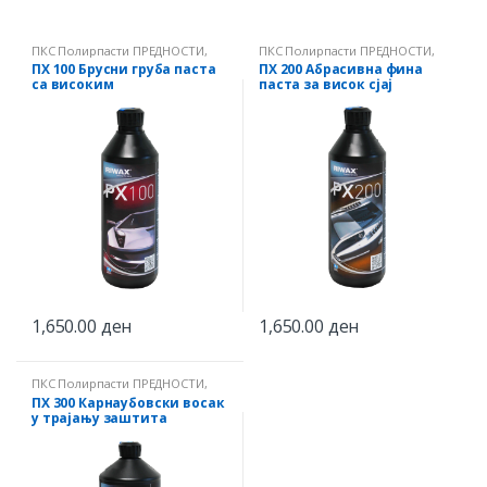
ПКС Полирпасти ПРЕДНОСТИ
,
ПКС Полирпасти ПРЕДНОСТИ
,
РИВАКС
РИВАКС
ПХ 100 Брусни груба паста
ПХ 200 Абрасивна фина
са високим
паста за висок сјај
перформансама
1,650.00
ден
1,650.00
ден
ПКС Полирпасти ПРЕДНОСТИ
,
РИВАКС
ПХ 300 Карнаубовски восак
у трајању заштита