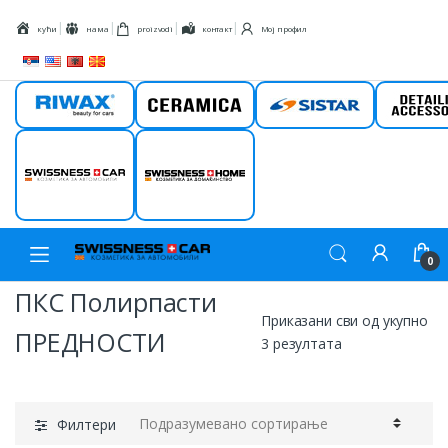
Прескочи на навигацију
Скип то цонтент
кући
нама
proizvodi
контакт
Мој профил
Ривак
керамика
систар
Детаи
Свисснесс
Свисснесс
ауто
кући
0
ПКС Полирпасти
Приказани сви од укупно
ПРЕДНОСТИ
3 резултата
Филтери