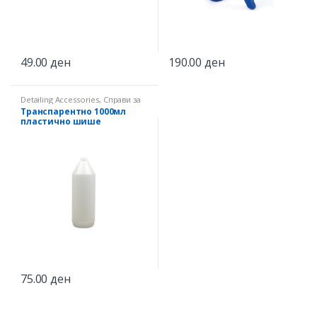
49.00
ден
190.00
ден
Detailing Accessories
,
Справи за
распрскување
Транспарентно 1000мл
пластично шише
75.00
ден