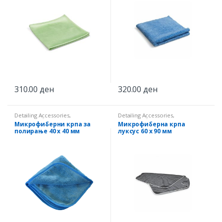
310.00
ден
320.00
ден
Detailing Accessories
,
Detailing Accessories
,
Микрофиберни крпи
Микрофиберни крпи
Микрофиберни крпа за
Микрофиберна крпа
полирање 40 х 40 мм
луксус 60 х 90 мм