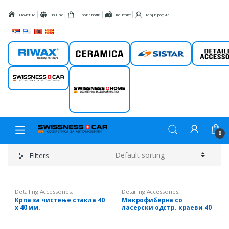
Skip to navigation
Skip to content
Почетна
За нас
Производи
Контакт
Мој профил
Riwax
Ceramica
Sistar
Detail
Swissness car
Swissness
home
0
Filters
Detailing Accessories
,
Detailing Accessories
,
Микрофиберни крпи
Микрофиберни крпи
Крпа за чистење стакла 40
Микрофиберна со
х 40 мм.
ласерски одстр. краеви 40
х 40 мм