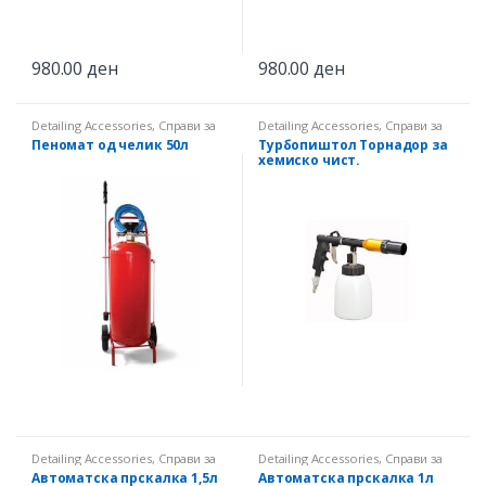
980.00
ден
980.00
ден
Detailing Accessories
,
Справи за
Detailing Accessories
,
Справи за
распрскување
распрскување
Пеномат од челик 50л
Турбопиштол Торнадор за
хемиско чист.
Detailing Accessories
,
Справи за
Detailing Accessories
,
Справи за
распрскување
распрскување
Автоматска прскалка 1,5л
Автоматска прскалка 1л