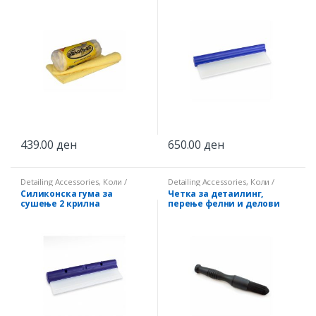
439.00
ден
650.00
ден
Detailing Accessories
,
Коли /
Detailing Accessories
,
Коли /
Камиони / Бродови
Камиони / Бродови
Силиконска гума за
Четка за детаилинг,
сушење 2 крилна
перење фелни и делови