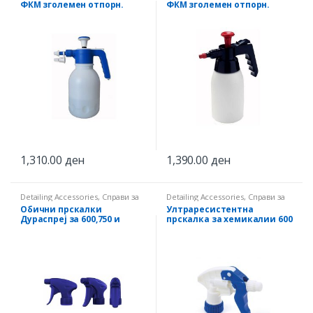
ФКМ зголемен отпорн.
ФКМ зголемен отпорн.
1,310.00
ден
1,390.00
ден
Detailing Accessories
,
Справи за
Detailing Accessories
,
Справи за
распрскување
распрскување
Обични прскалки
Ултраресистентна
Дураспреј за 600,750 и
прскалка за хемикалии 600
1000мл
и 1000мл