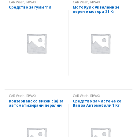
CAR Wash
,
RIWAX
CAR Wash
,
RIWAX
Средство за гуми 11л
Мото Куик Аквалаин зе
перење мотори 21 Кг
CAR Wash
,
RIWAX
CAR Wash
,
RIWAX
Конзерванс со висок сјај за
Средство за чистење со
автоматизирани перални
Вап за Автомобили 1 Кг
20 Кг
Холандиа