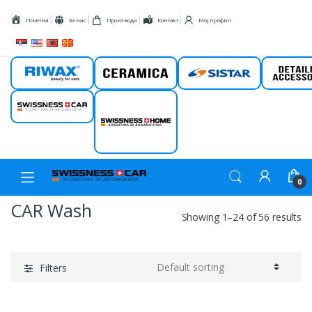
Skip to navigation
Skip to content
Почетна
За нас
Производи
Контакт
Мој профил
Riwax
Ceramica
Sistar
Detail
Swissness car
Swissness
home
0
CAR Wash
Showing 1–24 of 56 results
Filters