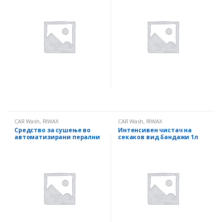
CAR Wash
,
RIWAX
CAR Wash
,
RIWAX
Средство за сушење во
Интенсивен чистач на
автоматизирани перални
секаков вид бандажи 1л
20л