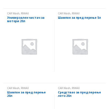
CAR Wash
,
RIWAX
CAR Wash
,
RIWAX
Универзален чистач за
Шампон за пред перење 5л
мотори 20л
CAR Wash
,
RIWAX
CAR Wash
,
RIWAX
Шампон за пред перење
Средствао за пред перење
20л
лето 20л