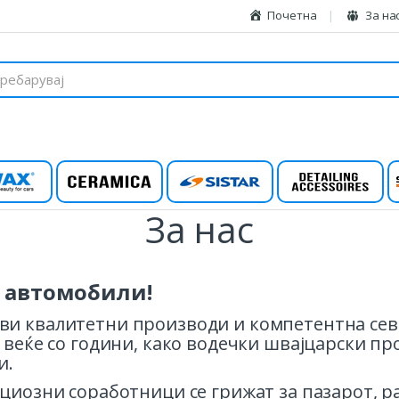
Почетна
За на
wax
Ceramica
Sistar
Detailing
За нас
а автомобили!
и квалитетни производи и компетентна севк
 веќе со години, како водечки швајцарски п
и.
ициозни соработници се грижат за пазарот, 