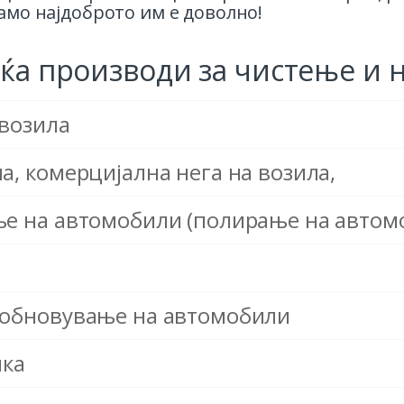
само најдоброто им е доволно!
ќа производи за чистење и н
 возила
а, комерцијална нега на возила,
ње на автомобили (полирање на автом
 обновување на автомобили
ика