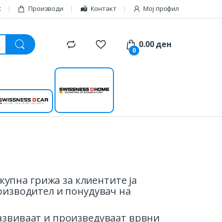
с
Производи
Контакт
Мој профил
0.00
ден
0
Swissness
Swissness car
home
упна грижа за клиентите ја
роизводител и понудувач на
развиваaт и произведуваат врвни