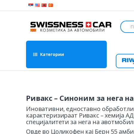
Skip to navigation
Skip to content
S
e
a
r
c
h
Категории
f
o
Ri
r
:
Ривакс – Синоним за нега н
Иновативни, едноставно обработлив
карактеризираат Ривакс – хемија АД
специјалитети за нега на авотмобил
Овде во Цоликофен кај Берн 55 амб