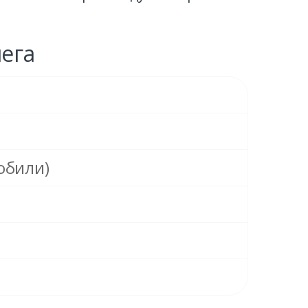
ега
обили)