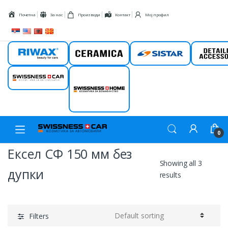
Skip to navigation
Skip to content
Почетна
За нас
Производи
Контакт
Мој профил
Riwax
Ceramica
Sistar
Detail
Swissness car
Swissness
home
0
Ексел СФ 150 мм без
Showing all 3
дупки
results
Filters