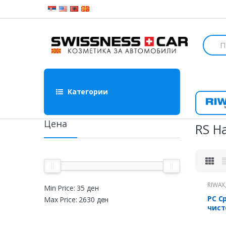
Skip to navigation
Skip to content
S
e
a
r
c
h
Категории
f
o
Ri
r
:
Цена
RS Н
RIWAX
Min Price:
35 ден
РС С
Max Price:
2630 ден
чист