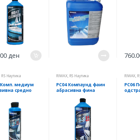
.00
ден
760.
,
RS Наутика
RIWAX
,
RS Наутика
RIWAX
,
R
 Комп. медиум
РС04 Компаунд фаин
РС06 
зивна средно
абрасивна фина
одстра
а полирп. 1кг
полирпаста 1кг
лесни
1кг