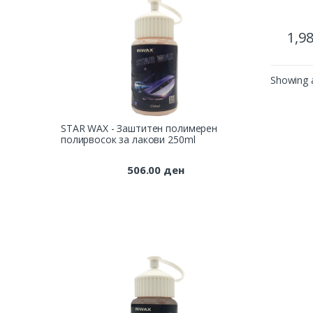
1,9
Showing a
STAR WAX - Заштитен полимерен
полирвосок за лакови 250ml
506.00
ден