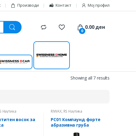
с
Производи
Контакт
Мој профил
0.00
ден
0
Swissness
Swissness car
home
Showing all 7 results
S Наутика
RIWAX
,
RS Наутика
титен восок за
РС01 Компаунд форте
ка
абразивна груба
полирпаста 1кг