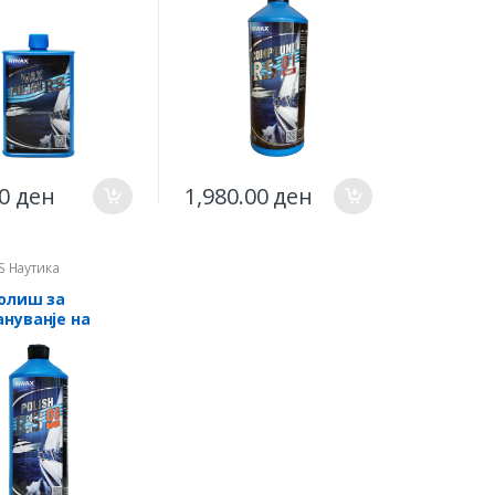
00
ден
1,980.00
ден
S Наутика
Полиш за
нуванје на
 гребнатинки