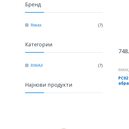
Бренд
Riwax
(7)
Категории
748
RIWAX
(7)
RIWAX
РС02
абра
Најнови продукти
груб