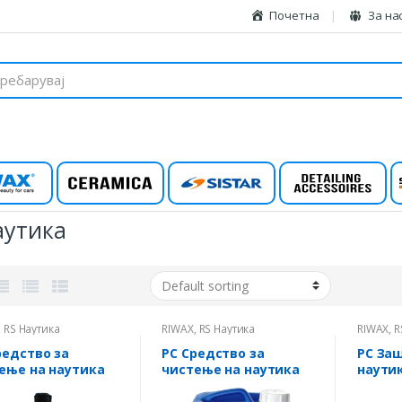
Почетна
За на
wax
Ceramica
Sistar
Detailing
аутика
,
RS Наутика
RIWAX
,
RS Наутика
RIWAX
,
R
редство за
РС Средство за
РС Заш
ење на наутика
чистење на наутика
наути