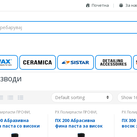
Почетна
За на
wax
Ceramica
Sistar
Detailing
зводи
лирпасти ПРОФИ
,
PX Полирпасти ПРОФИ
,
PX Поли
RIWAX
RIWAX
00 Абразивна
ПХ 200 Абрасивна
ПХ 300
а паста со високи
фина паста за висок
восок 
форманси
сјај
зашти