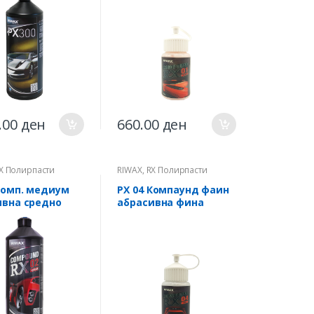
.00
ден
660.00
ден
X Полирпасти
RIWAX
,
RX Полирпасти
ПРОФИ
Комп. медиум
РХ 04 Компаунд фаин
ивна средно
абрасивна фина
полирп. 1кг
полирпаста 0.25кг