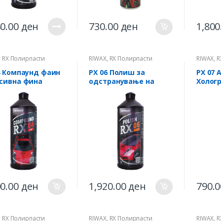
80.00
ден
730.00
ден
1,800
,
RX Полирпасти
RIWAX
,
RX Полирпасти
RIWAX
,
R
И
ПРОФИ
ПРОФИ
4 Компаунд фаин
РХ 06 Полиш за
РХ 07 
сивна фина
одстранување на
Холог
рпаста 1кг
лесни гребнатинки
1Кг
00.00
ден
1,920.00
ден
790.
,
RX Полирпасти
RIWAX
,
RX Полирпасти
RIWAX
,
R