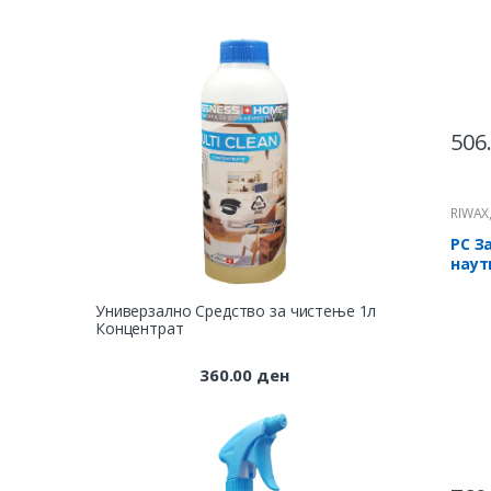
506
RIWAX
РС З
наут
Универзално Средство за чистење 1л
Концентрат
360.00
ден