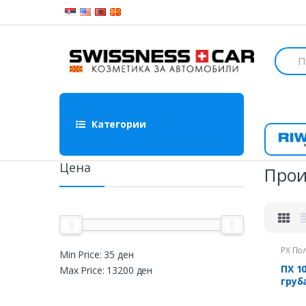
Skip to navigation
Skip to content
S
e
a
r
c
h
Категории
f
o
Ri
r
:
Цена
Прои
PX По
Min Price:
35 ден
RIWAX
ПХ 1
Max Price:
13200 ден
груб
пер