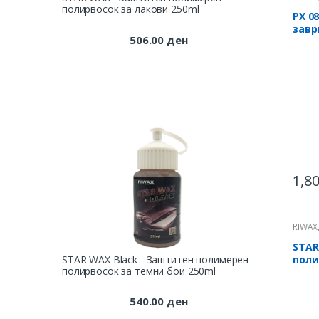
ПРОФ
полирвосок за лакови 250ml
РХ 0
завр
506.00
ден
восо
1,8
RIWAX
ПРОФ
STAR
STAR WAX Black - Заштитен полимерен
пол
полирвосок за темни бои 250ml
поли
250m
540.00
ден