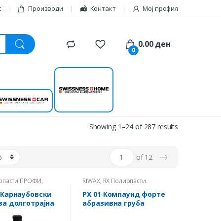
с
Производи
Контакт
Мој профил
0.00
ден
0
Swissness
Swissness car
home
Showing 1–24 of 287 results
→
of 12
рпасти ПРОФИ
,
RIWAX
,
RX Полирпасти
ПРОФИ
 Карнаубовски
РХ 01 Компаунд форте
за долготрајна
абразивна груба
та
полирпаста 0.25кг