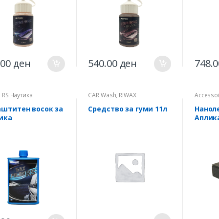
.00
ден
540.00
ден
748.
,
RS Наутика
CAR Wash
,
RIWAX
Accesso
аштитен восок за
Средство за гуми 11л
Нанол
ика
Аплик
поеди