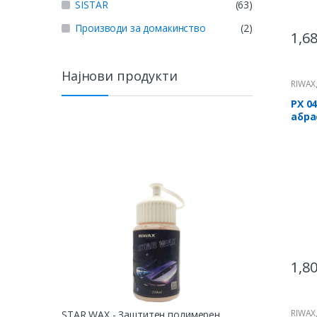
SISTAR
(63)
Производи за домакинство
(2)
1,6
Најнови продукти
RIWAX
ПРОФ
РХ 0
абра
поли
1,8
RIWAX
STAR WAX - Заштитен полимерен