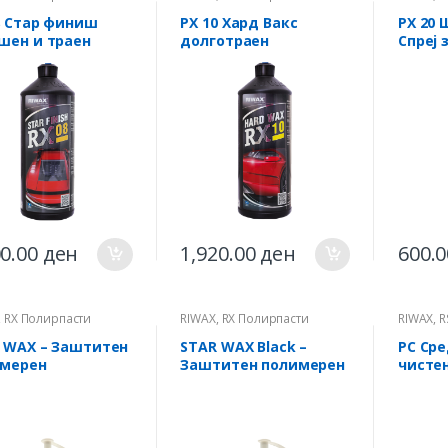
И
ПРОФИ
ПРОФИ
8 Стар финиш
РХ 10 Хард Вакс
РХ 20
шен и траен
долготраен
Спреј
чен полиш 1л
консерванс
восочн
00.00
ден
1,920.00
ден
600.
,
RX Полирпасти
RIWAX
,
RX Полирпасти
RIWAX
,
R
И
ПРОФИ
 WAX – Заштитен
STAR WAX Black –
РС Сре
имерен
Заштитен полимерен
чисте
рвосок за лакови
полирвосок за темни
l
бои 250ml