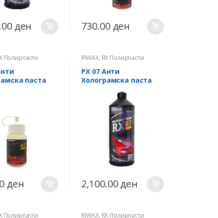
.00
ден
730.00
ден
X Полирпасти
RIWAX
,
RX Полирпасти
ПРОФИ
Анти
РХ 07 Анти
рамска паста
Холограмска паста
00
ден
2,100.00
ден
X Полирпасти
RIWAX
,
RX Полирпасти