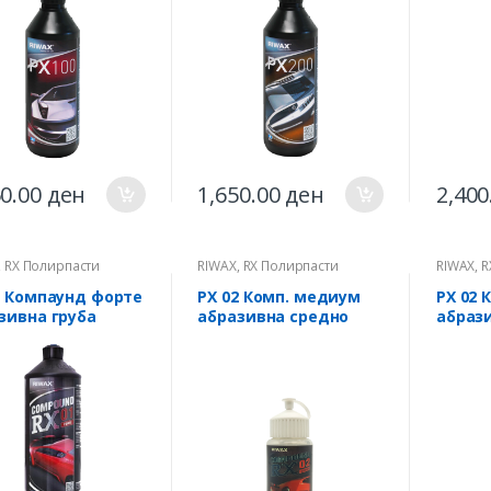
50.00
ден
1,650.00
ден
2,400
,
RX Полирпасти
RIWAX
,
RX Полирпасти
RIWAX
,
R
И
ПРОФИ
ПРОФИ
1 Компаунд форте
РХ 02 Комп. медиум
РХ 02 
зивна груба
абразивна средно
абраз
рпаста 1кг
груба полирпаста
груба 
0.25кг