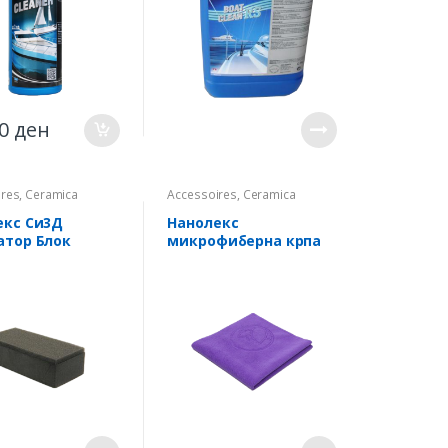
00
ден
ires
,
Ceramica
Accessoires
,
Ceramica
екс Си3Д
Нанолекс
атор Блок
микрофиберна крпа
нечно
лиљакова 1парче