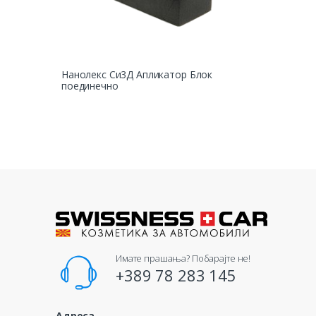
Нанолекс Си3Д Апликатор Блок
поединечно
Имате прашања? Побарајте не!
+389 78 283 145
Адреса