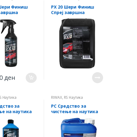
ПРОФИ
 Шери Финиш
РХ 20 Шери Финиш
 завршна
Спреј завршна
а течност 0.5л
восочна течност 5л
00
ден
S Наутика
RIWAX
,
RS Наутика
дство за
РС Средство за
ње на наутика
чистење на наутика