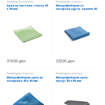
Detailing Accessories
,
Detailing Accessories
,
Микрофиберни крпи
Микрофиберни крпи
Крпа за чистење стакла 40
Микрофиберна со
х 40 мм.
ласерски одстр. краеви 40
х 40 мм
310.00
ден
320.00
ден
Detailing Accessories
,
Detailing Accessories
,
Микрофиберни крпи
Микрофиберни крпи
Микрофиберни крпа за
Микрофиберна крпа
полирање 40 х 40 мм
луксус 60 х 90 мм