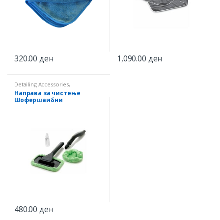
320.00
ден
1,090.00
ден
Detailing Accessories
,
Микрофиберни крпи
Направа за чистење
Шофершаибни
480.00
ден